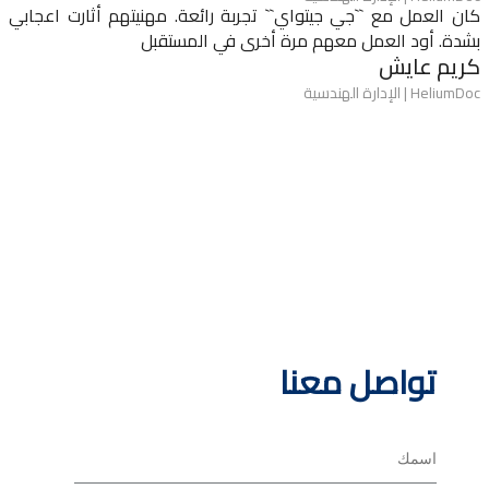
العمل مع ``جي جيتواي`` تجربة رائعة. مهنيتهم أثارت اعجابي
تفوقت 
. أود العمل معهم مرة أخرى في المستقبل
البيان
م عايش
الملمو
ونضوج 
 الإدارة الهندسية
مشاريع
المنشو
تميز ف
ويخصصو
سمير ر
رئيس مؤس
تواصل معنا