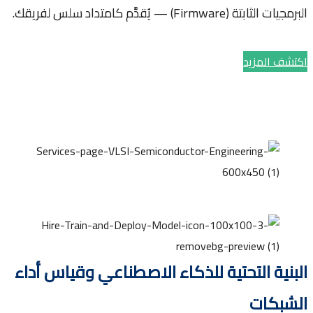
ثابتة (Firmware) — يُقدَّم كامتداد سلس لفريقك.
ف المزيد
نية التحتية للذكاء الاصطناعي وقياس أداء
بكات