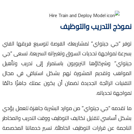
ذج التدريب والتوظيف
ر “جي جيتواي” لمشاريعك الفرصة لتوسيع فريقها الفني
عة لمواجهة تحديات السوق وتغيراته السريعة. تسعى “جي
واي” وشركاؤها التربويون باستمرار إلى تدريب وتأهيل
واهب وتقديم المشورة لهم بشكل استباقي في مجال
نيات الرائجة الجديدة لضمان أن يكون عملك جاهزًا دائمًا
جهة تحدياته.
تقدمه “جي جيتواي” من موارد البشرية جاهزة للعمل يؤدي
ل أساسي لتقليل تكاليف التوظيف ووقت التدريب والمخاطر
جمة عن قرارات التوظيف الخاطئة. تسير خدماتنا المخصصة