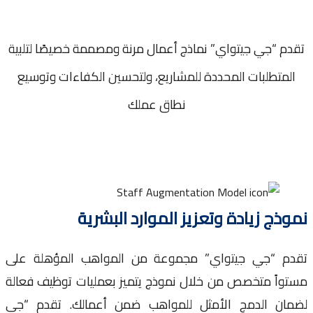
م “جي جيتواي” نماذج أعمال مرنة ومصممة خصيصًا لتلبية
لمتطلبات المحددة للمشاريع، ولتحسين الكفاءات وتوسيع
نطاق عملك
ذج زيادة وتعزيز الموارد البشرية
م “جي جيتواي” مجموعة من المواهب المؤهلة على
واً متخصص من خلال نموذج يتميز بعمليات توظيف فعالة
ان الدمج الأمثل للمواهب ضمن أعمالك. تقدم “جي