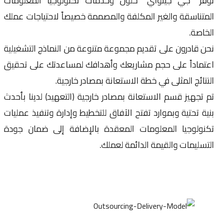
ر “جي جيتواي” حلول وخدمات تكنولوجيا المعلومات
ناسقة والغير المكلفة والمصممة خصيصاً لاحتياجات عملك
صة.
قادرون على تقديم مجموعة متنوعة من النماذج التشغيلية
ماداً على حجم مشاريعك وأهدافك لمساعدتك على تحقيق
ائج المثلى في خطة الاستعانة بمصادر خارجية.
جهيز قسم الاستعانة بمصادر خارجية (التعهيد) لدينا بأحدث
 تحتية وبموارد تفتح الآفاق للتخطيط وإدارة وتنفيذ عمليات
ولوجيا المعلومات المعقدة بالإضافة إلى ضمان جودة
ليمات والقيمة الدائمة لعملك.