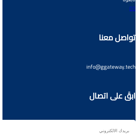
صل معنا
info@ggateway.t
َ على اتصال