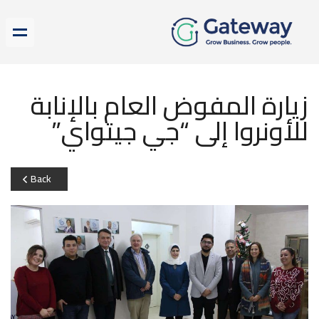
زيارة المفوض العام بالإنابة
للأونروا إلى “جي جيتواي”
Back